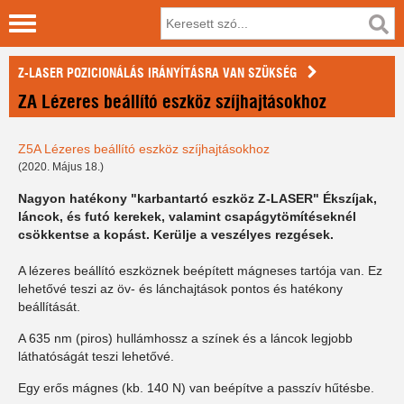
Z-LASER POZICIONÁLÁS IRÁNYÍTÁSRA VAN SZÜKSÉG
ZA Lézeres beállító eszköz szíjhajtásokhoz
Z5A Lézeres beállító eszköz szíjhajtásokhoz
(2020. Május 18.)
Nagyon hatékony "karbantartó eszköz Z-LASER" Ékszíjak,
láncok, és futó kerekek, valamint csapágytömítéseknél
csökkentse a kopást. Kerülje a veszélyes rezgések.
A lézeres beállító eszköznek beépített mágneses tartója van. Ez
lehetővé teszi az öv- és lánchajtások pontos és hatékony
beállítását.
A 635 nm (piros) hullámhossz a színek és a láncok legjobb
láthatóságát teszi lehetővé.
Egy erős mágnes (kb. 140 N) van beépítve a passzív hűtésbe.