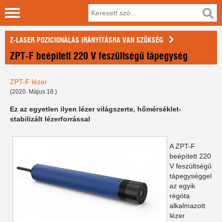
Z-LASER POZICIONÁLÁS IRÁNYÍTÁSRA VAN SZÜKSÉG
ZPT-F beépített 220 V feszültségű tápegység
ZPT-F lézer
(2020. Május 18.)
Ez az egyetlen ilyen lézer világszerte, hőmérséklet-
stabilizált lézerforrással
A ZPT-F
beépített 220
V feszültségű
tápegységgel
az egyik
régóta
alkalmazott
lézer