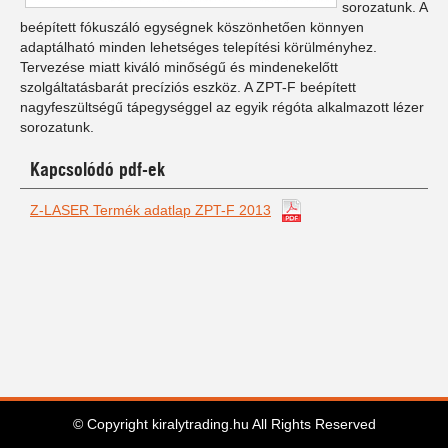
sorozatunk. A
beépített fókuszáló egységnek köszönhetően könnyen
adaptálható minden lehetséges telepítési körülményhez.
Tervezése miatt kiváló minőségű és mindenekelőtt
szolgáltatásbarát precíziós eszköz. A ZPT-F beépített
nagyfeszültségű tápegységgel az egyik régóta alkalmazott lézer
sorozatunk.
Kapcsolódó pdf-ek
Z-LASER Termék adatlap ZPT-F 2013
© Copyright kiralytrading.hu All Rights Reserved