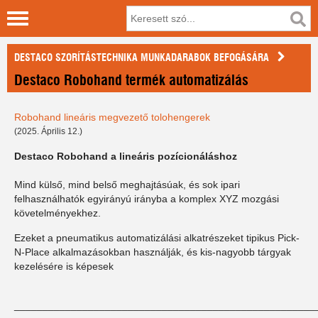
DESTACO SZORÍTÁSTECHNIKA MUNKADARABOK BEFOGÁSÁRA
Destaco Robohand termék automatizálás
Robohand lineáris megvezető tolohengerek
(2025. Április 12.)
Destaco Robohand a lineáris pozícionáláshoz
Mind külső, mind belső meghajtásúak, és sok ipari
felhasználhatók egyirányú irányba a komplex XYZ mozgási
követelményekhez.
Ezeket a pneumatikus automatizálási alkatrészeket tipikus Pick-
N-Place alkalmazásokban használják, és kis-nagyobb tárgyak
kezelésére is képesek
_____________________________________________________