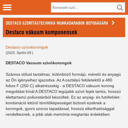
DESTACO SZORÍTÁSTECHNIKA MUNKADARABOK BEFOGÁSÁRA
Destaco vákuum komponensek
Destaco szívokorongok
(2025. Április 09.)
DESTACO Vacuum szivókorongok
Számos stílust tartalmaz, különböző formájú, méretű és anyagú
az Ön igényeihez igazodva. Az A osztályú felületektől a 480
fokos F (250 C) alkatrészekig - a DESTACO vákuum korong
megoldást kínál A DESTACO legújabb szívó fejek tartós, hosszú
élettartamú poliuretánból készültek. Ez az anyag- és futófelület-
kombináció kitűnő tömítőképességet biztosít ezeknek a
korongok, gyors szoros tapadással, hosszú eltarthatósággal
rendelkeznek, a jobb alak-memória-megtartás érdekében.